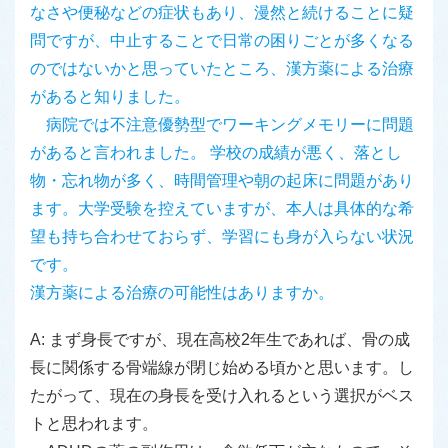
なさや便秘などの症状もあり、漫然と続けることに疑
問ですが、中止することで日常の困りごとが多くなる
のではないかと思っていたところ、漢方薬による治療
があると知りました。
病院では不注意優勢型でワーキングメモリーに問題
があると言われました。 学校の成績が悪く、落とし
物・忘れ物が多く、時間管理や朝の起床に問題があり
ます。大学受験を控えていますが、本人は具体的な希
望も持ち合わせておらず、学習にも身が入らない状況
です。
漢方薬による治療の可能性はありますか。
A: まず身長ですが、現在高校2年生であれば、骨の成
長に関係する骨端線が閉じ始める頃かと思います。し
たがって、現在の身長を受け入れるという選択がベス
トと思われます。