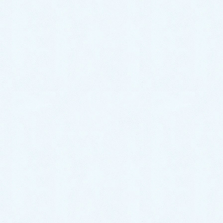
小児医療にこそ期待される漢方
小児四肢疼痛発作症の漢方治療の可能性
喘息は治りますか、体質改善できるんですか？
小児漢方治療の手引き 第2版 一般社団法人 日本
小児東洋医学会 (編集)共著
『漢方で子育てに「朝が来た」お話』～漢方で
幸せになれる子育てのパラダイムシフト～
小児科診療「実践！小児漢方 はじめの一手，
次の一手」（雑誌）
小児疾患の身近な漢方治療13 子どものこころ
と漢方
こどもの育児、発達、病気について