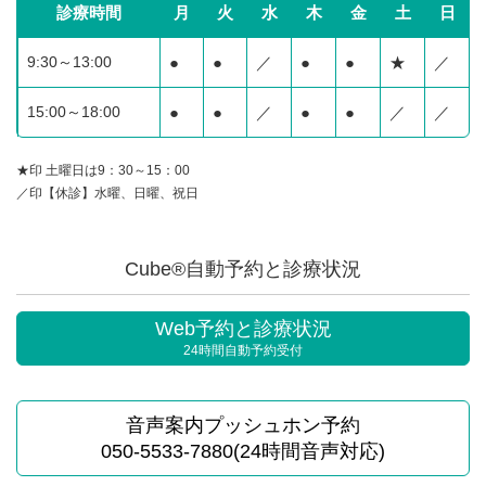
診療時間
月
火
水
木
金
土
日
9:30～13:00
●
●
／
●
●
★
／
15:00～18:00
●
●
／
●
●
／
／
★印 土曜日は9：30～15：00
／印【休診】水曜、日曜、祝日
Cube®自動予約と診療状況
Web予約と診療状況
24時間自動予約受付
音声案内プッシュホン予約
050-5533-7880(24時間音声対応)