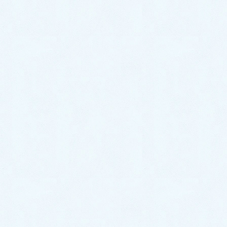
では、肝気の変調によるイライラ、ヒステリーのよう
な状態と考えられています。
肝気を安定させる五穀は小麦です。
では、パンを食べれば良さそうなものですが、薬効の
あるのは外皮のフスマの部分で、オールブラン（フレ
ーク）の乾燥させる前の香り成分が重要です。
漢方薬としては甘草小麦大棗湯、抑肝散、小建中湯な
どがあり、診察をして処方を決めます。
関連記事
小児の膿性鼻汁や後鼻漏に対する 辛夷清肺湯の
有用性
アトピー性皮膚炎で治療を怠るとすぐ悪化しま
す。何とかなりませんか。