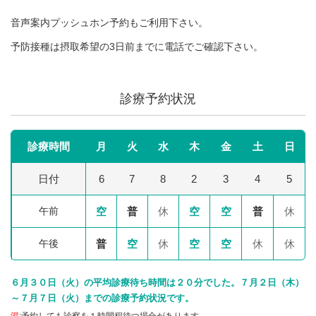
音声案内プッシュホン予約もご利用下さい。
予防接種は摂取希望の3日前までに電話でご確認下さい。
診療予約状況
診療時間
月
火
水
木
金
土
日
日付
6
7
8
2
3
4
5
午前
空
普
休
空
空
普
休
午後
普
空
休
空
空
休
休
６月３０日（火）の平均診療待ち時間は２０分でした。７月２日（木）
～７月７日（火）までの診療予約状況です。
混
:予約しても診察を１時間程待つ場合があります。