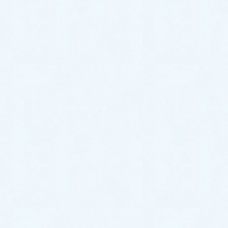
ると言うことになります。
漢方薬は症状に応じて処方を選ぶ必要があるので、
漢方に詳しい医師や薬剤師に相談してください。
関連記事
ポストコロナ症候群（コロナ後遺症）の漢方治
療（2021/08/29改訂）
当院が行う『室内空間除菌』の安全性と有用性
コロナの猛威を漢方でくい止めよう！
コロナの自宅療養こそ漢方を！（9月8日改訂）
COVID-19持続感染と神経後遺症（Brain Fog）
に漢方！