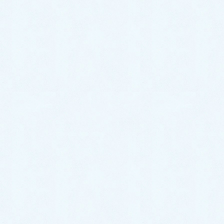
昨夜（令和2年5月12日）、NHK総合TV「クローズ
アップ現代」で、コロナウイルス感染の重症化の初期
に、無症状低酸素血症（
Happy Anoxia
）があり、そ
の後の多臓器不全に
サイトカインストーム
による血管
の炎症拡大が関与しているとの話がありました。
無症状低酸素血症は、指先に挟むだけで簡単に測定
できる酸素飽和度計で確認できるので、当院でも随時
行っていて、問題があれば精査できる病院へ紹介して
います。
サイトカインストームは、インフルエンザ脳症など
の説明にも使われる「炎症の嵐」で、高熱が出やすく
強い倦怠感と筋肉痛・関節痛が認められる状態の背景
に、炎症性サイトカインの過剰分泌があると考えられ