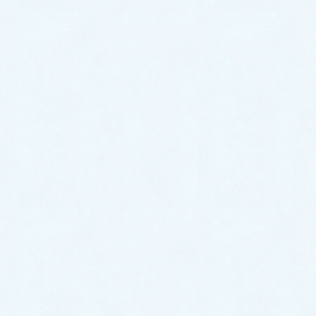
ています。
インフルエンザ感染ネズミの実験で、感染前に葛根
湯を飲ませておくと、炎症性サイトカインであるIL1α
が有意に抑制できて高熱が出なくなり、ウイルス肺炎
を軽減できたという報告があります。
麻黄湯の原典の条文にも「太陽病，頭痛発熱，身疼
腰痛，骨節疼痛，悪風し，汗無くして喘する者，麻黄
湯之を主る（傷寒論太陽病中篇）」と発熱と全身の強
い痛みと喘鳴に効くとあるので、葛根湯と共通する生
薬が多い麻黄湯も、サイトカインストームを抑制で
き、ウイルス肺炎の症状でもある喘鳴にも良いと思わ
れます。
つまり、コロナウイルス感染にサイトカインストー
ムが関与しているのであれば、重症化予防のために感
染初期から漢方薬を飲んでいれば、重症化を予防でき