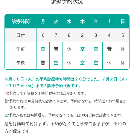
診療予約状況
診療時間
月
火
水
木
金
土
日
日付
6
7
8
2
3
4
5
午前
空
普
休
空
空
普
休
午後
普
空
休
空
空
休
休
６月３０日（火）の平均診療待ち時間は２０分でした。７月２日（木）
～７月７日（火）までの診療予約状況です。
混
:予約しても診察を１時間程待つ場合があります。
普:予約すれば30分前後で診察できます。予約がないと1時間近く待つ場合が
あります。
空
:予約があれば時間通り、予約がなくてもほぼ30分以内に診察できます。
急患は随時受付けます。予約がなくても診療できますが、予約の
方が優先です。