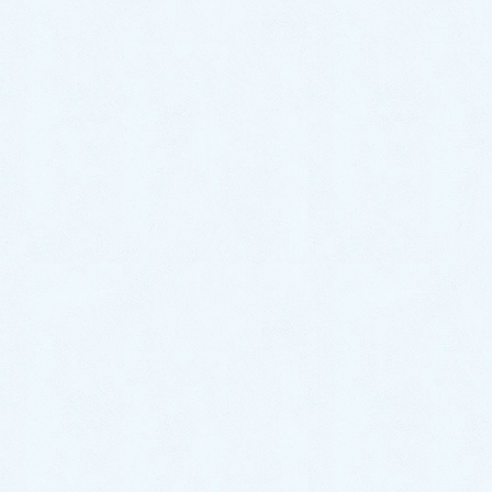
新型コロナウイルス感染症COVID-19最新エビデ
ンス ―若者であっても感染すべきでない理由－
臓器親和性
新型コロナ感染追加予防策Ⅱ
浮遊・飛沫ウイルス対策の強化
コロナウイルス治療の常識と非常識、初期治療
には漢方を！
8月にコロナの猛威？冬までにワクチン接種を！
（令和3年8月）
カテゴリー
お知らせ
タグ
新型コロナ漢方治療
新型コロナ関連
次亜塩素酸水で新型コロナウイルス殺菌効果を実証