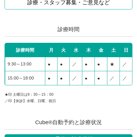
診療・スタッフ募集・ご意見など
診療時間
診療時間
月
火
水
木
金
土
日
9:30～13:00
●
●
／
●
●
★
／
15:00～18:00
●
●
／
●
●
／
／
★印 土曜日は9：30～15：00
／印【休診】水曜、日曜、祝日
Cube®自動予約と診療状況