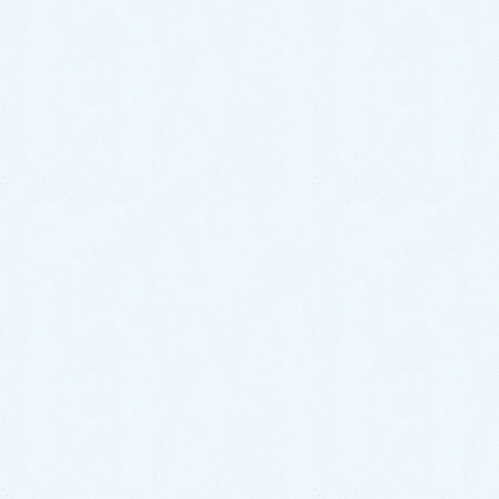
ります。
漢方では、胃腸虚弱と強く関連しているとの考えか
ら、朝鮮人参を多用します。
貝原益軒の養生訓では胃腸虚弱予防に大根や根菜類を
勧めています。漢方が合えば１週間ほどで眠気やだる
さやめまいが改善され、体力回復が可能で、風邪を引
きにくくなります。
頭痛は軽症なら漢方薬で良くなりますが、長引く場合
は頸椎の微妙なズレを戻すと良くなる場合もありま
す。小児の場合、精神的なものだけでなく、生活の不
摂生が誘因となることが少なくありません。
関連記事
自律神経失調症で安定剤を飲んでいて大丈夫で