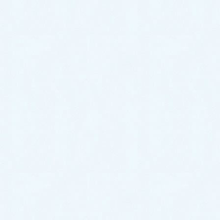
調状態になることが少なくありません。
最近、腹痛や頭痛を訴え、朝の寝起きが悪くて元気が
なく、学校に行けないという子が増えているようで
す。新学期で気を張りつめて何とか頑張っている内は
良いのですが、１、２ヶ月して、疲れがたまりバテて
くると、症状が出てきます。気持だけの問題ならＧＷ
休暇などでリフレッシュできますが、寝不足で朝食を
しっかり取らない状況が続き、体力不足で胃腸が不調
になると、昼食後に眠くなり、午後の勉強が手につか
なくなります。
これを放置すると、低血圧傾向となり、胃腸が益々弱
くなり、食欲にムラが出て、体調が不安定になり勉強
への意欲が低下します。その結果、体力も低下し、自
律神経失調で慢性疲労状態になります。
軽い下痢や便秘傾向になったり、お腹にガスが溜まっ
て腹痛を繰り返したり、頭痛や肩こりを伴うこともあ