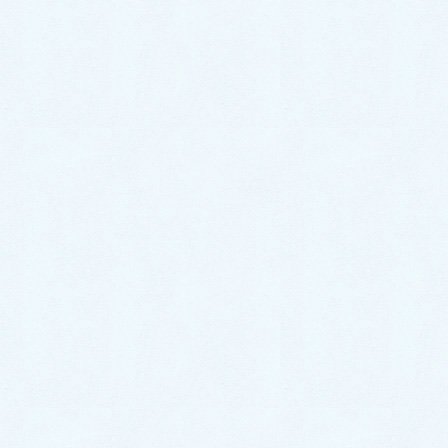
境と漢方
水いぼは漢方で治りますか？
夏バテ漢方治療の新しい考え方
カテゴリー
よくある質問
タグ
めまい・頭痛・自律神経関連
小児漢方治療
自律神経失調症で安定剤を飲んでいて大丈夫でしょうか？
アトピー性皮膚炎で治療を怠るとすぐ悪化します。何とか
なりませんか。