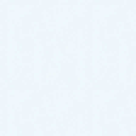
しょうか？
『夜尿症』 チャイルドヘルス 第21巻 第11号
Nov.1/2018
夜泣き・疳の虫・育児ストレスの漢方治療
小児科診療「実践！小児漢方 はじめの一手，
次の一手」（雑誌）
チック症の治療は？専門医にかかるべきです
か？
小児疾患の身近な漢方治療13 子どものこころ
と漢方
小児の膿性鼻汁や後鼻漏に対する 辛夷清肺湯の
有用性
小児疾患の身近な漢方治療15 現代の子育て環