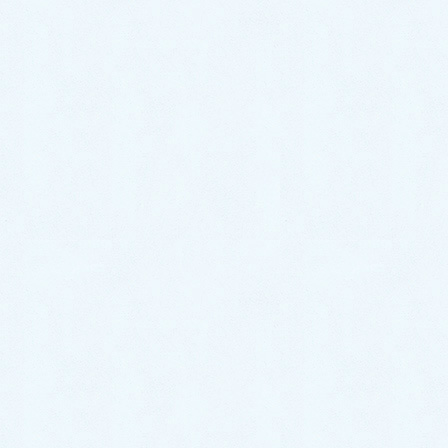
よくある質問
HOME
よくある質問
子どもの自律神経失調症（腹痛、下痢と便秘、慢性疲労）
2019/8/19
よくある質問
子どもの自律神経失調症（腹
痛、下痢と便秘、慢性疲労）
子どもは、起立性調節障害（起立性低血圧）、過敏性
腸症候群など、精神的緊張が誘因となって自律神経失