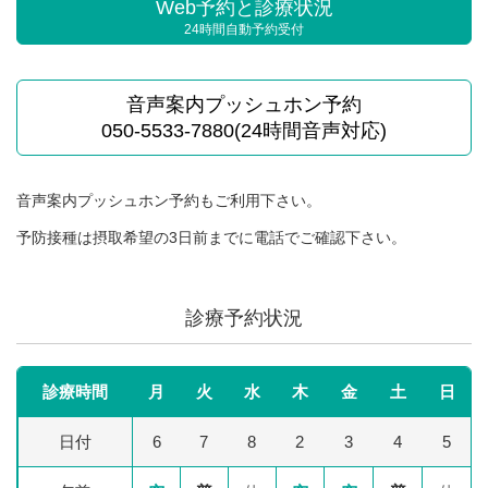
Web予約と診療状況
24時間自動予約受付
音声案内プッシュホン予約
050-5533-7880(24時間音声対応)
音声案内プッシュホン予約もご利用下さい。
予防接種は摂取希望の3日前までに電話でご確認下さい。
診療予約状況
診療時間
月
火
水
木
金
土
日
日付
6
7
8
2
3
4
5