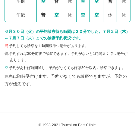
午前
空
普
休
空
空
普
休
午後
普
空
休
空
空
休
休
６月３０日（火）の平均診療待ち時間は２０分でした。７月２日（木）
～７月７日（火）までの診療予約状況です。
混
:予約しても診察を１時間程待つ場合があります。
普:予約すれば30分前後で診察できます。予約がないと1時間近く待つ場合が
あります。
空
:予約があれば時間通り、予約がなくてもほぼ30分以内に診察できます。
急患は随時受付けます。予約がなくても診療できますが、予約の
方が優先です。
© 1998-2021 Tsuchiura East Clinic.