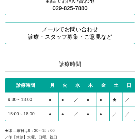
電話でお問い合わせ
029-825-7880
メールでお問い合わせ
診療・スタッフ募集・ご意見など
診療時間
診療時間
月
火
水
木
金
土
日
9:30～13:00
●
●
／
●
●
★
／
15:00～18:00
●
●
／
●
●
／
／
★印 土曜日は9：30～15：00
／印【休診】水曜、日曜、祝日