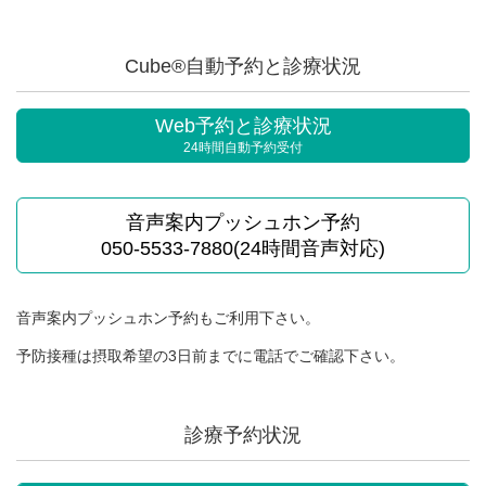
Cube®自動予約と診療状況
Web予約と診療状況
24時間自動予約受付
音声案内プッシュホン予約
050-5533-7880(24時間音声対応)
音声案内プッシュホン予約もご利用下さい。
予防接種は摂取希望の3日前までに電話でご確認下さい。
診療予約状況