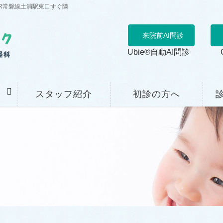
R常磐線土浦駅東口すぐ隣
来院前AI問診
Ubie®自動AI問診
スタッフ紹介
初診の方へ