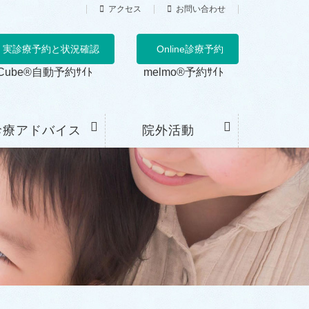
アクセス
お問い合わせ
実診療予約と状況確認
Online診療予約
Cube®自動予約ｻｲﾄ
melmo®予約ｻｲﾄ
診療アドバイス
院外活動