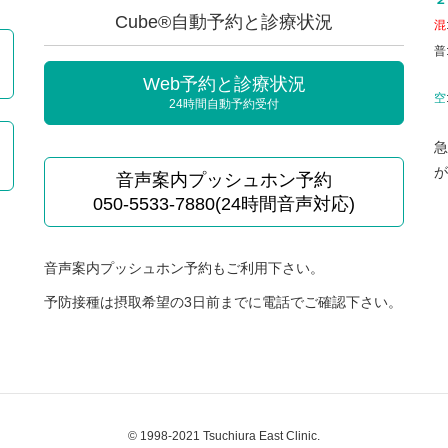
Cube®自動予約と診療状況
混
普
Web予約と診療状況
空
24時間自動予約受付
急
が
音声案内プッシュホン予約
050-5533-7880(24時間音声対応)
音声案内プッシュホン予約もご利用下さい。
予防接種は摂取希望の3日前までに電話でご確認下さい。
© 1998-2021 Tsuchiura East Clinic.