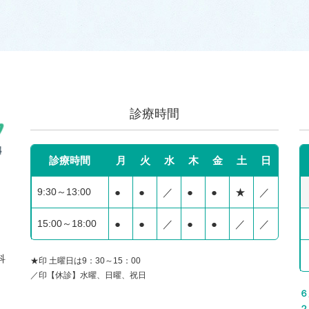
診療時間
診療時間
月
火
水
木
金
土
日
9:30～13:00
●
●
／
●
●
★
／
15:00～18:00
●
●
／
●
●
／
／
科
★印 土曜日は9：30～15：00
／印【休診】水曜、日曜、祝日
６
２