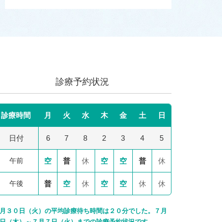
診療予約状況
診療時間
月
火
水
木
金
土
日
日付
6
7
8
2
3
4
5
午前
空
普
休
空
空
普
休
午後
普
空
休
空
空
休
休
月３０日（火）の平均診療待ち時間は２０分でした。７月
日（木）～７月７日（火）までの診療予約状況です。