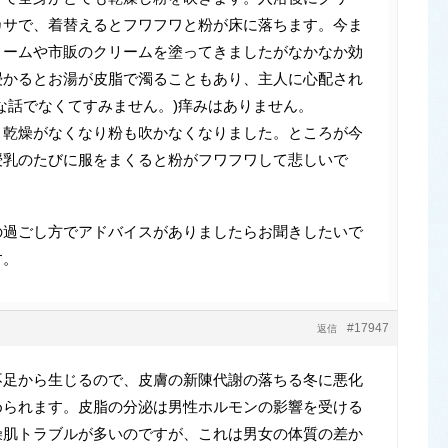
カサで、着替えるとフワフワと粉が床に落ちます。今ま
リームや市販のクリームを塗ってきましたがなかなか効
浸かるとお湯が皮脂で濁ることもあり、主人に心配され
な話でなくてすみません。)痒みはありません。
と乾燥がなくなり粉も吹かなくなりました。ところが今
授乳のたびに服をまくると粉がフワフワして悲しいで
の過ごし方でアドバイスがありましたらお聞きしたいで
す。
#17947
返信
足から生じるので、皮膚の新陳代謝の落ちる冬に悪化
められます。皮脂の分泌は男性ホルモンの影響を受ける
燥肌トラブルが多いのですが、これは男女の体質の差か