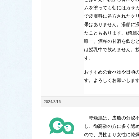
ムを塗っても朝にはカサ
で皮膚科に処方されたク
果はありません。湯船に
たこともあります。(綺麗
唯一、酒粕の甘酒を飲む
は授乳中で飲めません。
す。
おすすめの食べ物や日頃
す。よろしくお願いしま
2024/3/16
乾燥肌は、皮脂の分泌不
し、御高齢の方に多く認
ので、男性より女性に乾