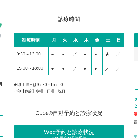
診療時間
診療時間
月
火
水
木
金
土
日
9:30～13:00
●
●
／
●
●
★
／
15:00～18:00
●
●
／
●
●
／
／
科
★印 土曜日は9：30～15：00
／印【休診】水曜、日曜、祝日
６
２
Cube®自動予約と診療状況
混
普
Web予約と診療状況
空