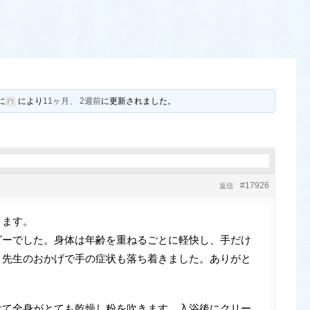
に
により
11ヶ月、 2週前
に更新されました。
#17926
返信
ります。
ピーでした。身体は年齢を重ねるごとに軽快し、手だけ
、先生のおかげで手の症状も落ち着きました。ありがと
けて全身がとても乾燥し粉を吹きます。入浴後にクリー