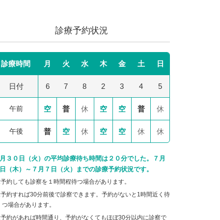
診療予約状況
診療時間
月
火
水
木
金
土
日
日付
6
7
8
2
3
4
5
午前
空
普
休
空
空
普
休
午後
普
空
休
空
空
休
休
月３０日（火）の平均診療待ち時間は２０分でした。７月
日（木）～７月７日（火）までの診療予約状況です。
:予約しても診察を１時間程待つ場合があります。
:予約すれば30分前後で診察できます。予約がないと1時間近く待
つ場合があります。
:予約があれば時間通り、予約がなくてもほぼ30分以内に診察で