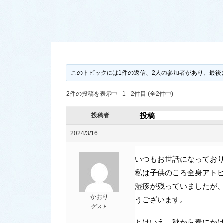
このトピックには1件の返信、2人の参加者があり、最後
2件の投稿を表示中 - 1 - 2件目 (全2件中)
投稿
投稿者
2024/3/16
いつもお世話になってお
私は子供のころ全身アト
湿疹が残っていましたが
かおり
うございます。
ゲスト
とはいえ、秋から春にか