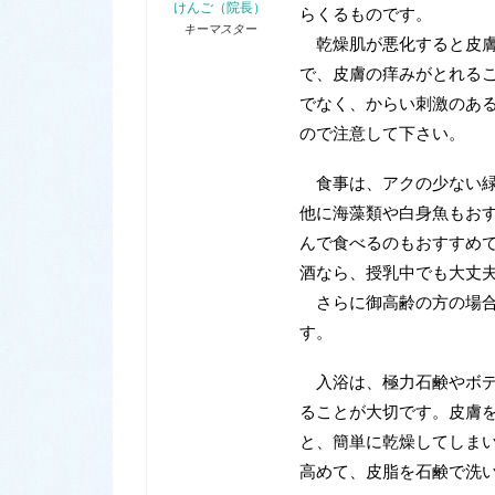
けんご（院長）
らくるものです。
キーマスター
乾燥肌が悪化すると皮膚
で、皮膚の痒みがとれる
でなく、からい刺激のあ
ので注意して下さい。
食事は、アクの少ない緑
他に海藻類や白身魚もお
んで食べるのもおすすめ
酒なら、授乳中でも大丈
さらに御高齢の方の場合
す。
入浴は、極力石鹸やボデ
ることが大切です。皮膚
と、簡単に乾燥してしま
高めて、皮脂を石鹸で洗