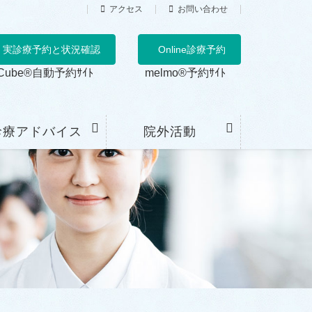
アクセス
お問い合わせ
実診療予約と状況確認
Online診療予約
Cube®自動予約ｻｲﾄ
melmo®予約ｻｲﾄ
診療アドバイス
院外活動