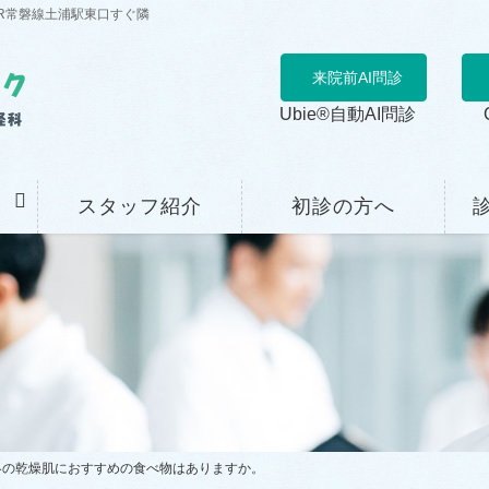
R常磐線土浦駅東口すぐ隣
来院前AI問診
Ubie®自動AI問診
スタッフ紹介
初診の方へ
冬の乾燥肌におすすめの食べ物はありますか。