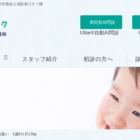
R常磐線土浦駅東口すぐ隣
来院前AI問診
Ubie®自動AI問診
スタッフ紹介
初診の方へ
疑い 1歳8カ月13kg