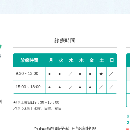
診療時間
診療時間
月
火
水
木
金
土
日
9:30～13:00
●
●
／
●
●
★
／
15:00～18:00
●
●
／
●
●
／
／
科
★印 土曜日は9：30～15：00
／印【休診】水曜、日曜、祝日
６
２
Cube®自動予約と診療状況