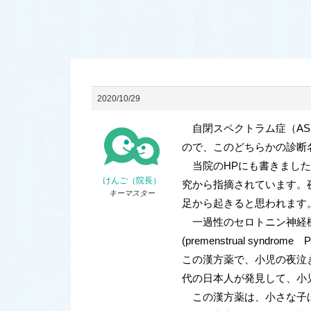
2020/10/29
自閉スペクトラム症（AS
ので、このどちらかの診断
当院のHPにも書きました
けんご（院長）
究から指摘されています。
キーマスター
足から起きると思われます
一過性のセロトニン神経機
(premenstrual sy
この漢方薬で、小児の夜泣
代の日本人が発見して、小
この漢方薬は、小さな子ほ