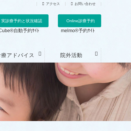
アクセス
お問い合わせ
実診療予約と状況確認
Online診療予約
Cube®自動予約ｻｲﾄ
melmo®予約ｻｲﾄ
診療アドバイス
院外活動