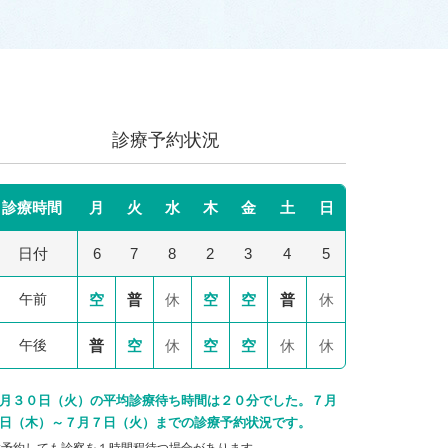
診療予約状況
診療時間
月
火
水
木
金
土
日
日付
6
7
8
2
3
4
5
午前
空
普
休
空
空
普
休
午後
普
空
休
空
空
休
休
月３０日（火）の平均診療待ち時間は２０分でした。７月
日（木）～７月７日（火）までの診療予約状況です。