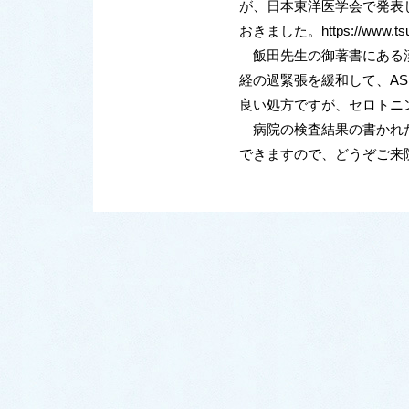
が、日本東洋医学会で発表
おきました。https://www.tsuchiu
飯田先生の御著書にある漢
経の過緊張を緩和して、A
良い処方ですが、セロトニ
病院の検査結果の書かれた
できますので、どうぞご来