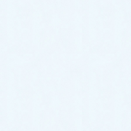
2024/11/7
今月の院長からのメッセージ
立冬を迎えて（令和６年11月）
11月3日「文化の日」は日本国憲法制定の日ですが、日本が
西欧列強からアジアを救おうと立ち上がった大東亜戦争ま
[続
きを読む…]