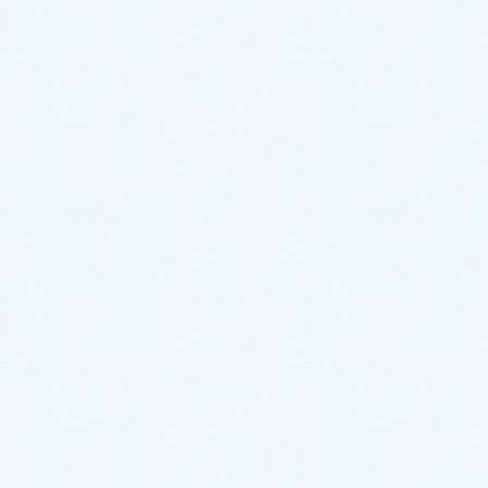
2024/11/9
院長ブログ
真の世界平和をもたらすトランプ氏と日本の
伝統
世界の国々のトップリーダー達が、様々な利権や利害関係
に拘泥せず、私利私欲に走らず、自国を愛し、自国民を愛し
て
[続きを読む…]