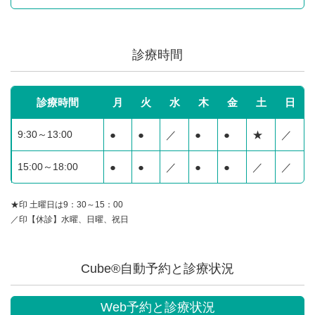
診療時間
診療時間
月
火
水
木
金
土
日
9:30～13:00
●
●
／
●
●
★
／
15:00～18:00
●
●
／
●
●
／
／
★印 土曜日は9：30～15：00
／印【休診】水曜、日曜、祝日
Cube®自動予約と診療状況
Web予約と診療状況