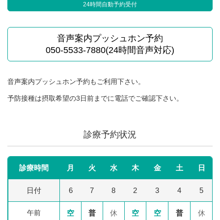
24時間自動予約受付
音声案内プッシュホン予約
050-5533-7880(24時間音声対応)
音声案内プッシュホン予約もご利用下さい。
予防接種は摂取希望の3日前までに電話でご確認下さい。
診療予約状況
診療時間
月
火
水
木
金
土
日
日付
6
7
8
2
3
4
5
午前
空
普
休
空
空
普
休