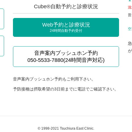
Cube®自動予約と診療状況
混
普
Web予約と診療状況
空
24時間自動予約受付
急
が
音声案内プッシュホン予約
050-5533-7880(24時間音声対応)
音声案内プッシュホン予約もご利用下さい。
予防接種は摂取希望の3日前までに電話でご確認下さい。
© 1998-2021 Tsuchiura East Clinic.