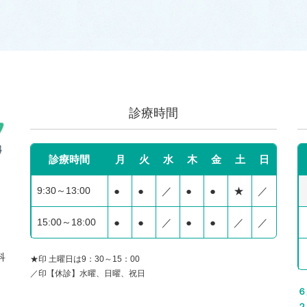
診療時間
診療時間
月
火
水
木
金
土
日
9:30～13:00
●
●
／
●
●
★
／
15:00～18:00
●
●
／
●
●
／
／
科
★印 土曜日は9：30～15：00
／印【休診】水曜、日曜、祝日
６
２