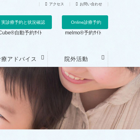
アクセス
お問い合わせ
実診療予約と状況確認
Online診療予約
Cube®自動予約ｻｲﾄ
melmo®予約ｻｲﾄ
診療アドバイス
院外活動