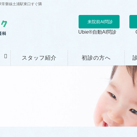
R常磐線土浦駅東口すぐ隣
来院前AI問診
Ubie®自動AI問診
スタッフ紹介
初診の方へ