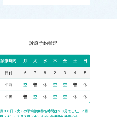
診療予約状況
診療時間
月
火
水
木
金
土
日
日付
6
7
8
2
3
4
5
午前
空
普
休
空
空
普
休
午後
普
空
休
空
空
休
休
月３０日（火）の平均診療待ち時間は２０分でした。７月
日（木）～７月７日（火）までの診療予約状況です。