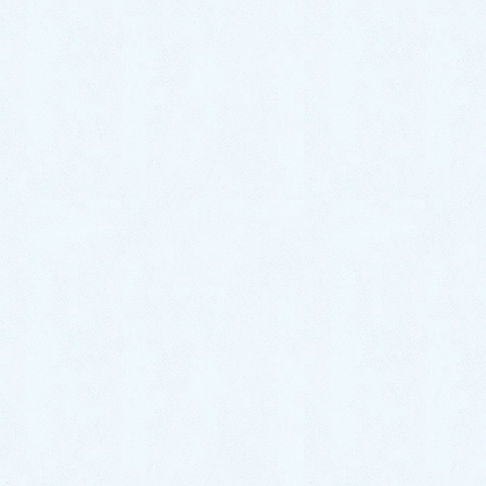
（大地から湧き上がるエネルギー）の「午」の元字は
「仵」で「つきあたる・ならぶという意味があり、植
物の成長が極限に達して実を結ぶ準備に入る状態」を
意味するそうです。気学の常位盤で午の方位は南の離
火なので、すべてを明らかにして悪いものと離別する
働きもあります。ですから丙午とは、太陽のような情
熱（丙）をもって、良いものを残して悪いものを手放
し（離）、全てを明確にして成長が極まり成熟へ転じ
る年と言えます。
悪いものを発見して取り除くのが西洋医学で、良い
ものを残して補強するのが漢方医学です。病気とは自
分の体内に地震や火事が起きたようなものです。これ
に対する初期対応は、救急隊や消防隊の緊急出動で発
災状態を速やかに軽減する必要があり、総動員でがれ
きを除き、火を消しにかかります。これが西洋医学で
す。つまり病気そのものに直接的に対処できるのが西