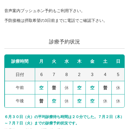
音声案内プッシュホン予約もご利用下さい。
予防接種は摂取希望の3日前までに電話でご確認下さい。
診療予約状況
診療時間
月
火
水
木
金
土
日
日付
6
7
8
2
3
4
5
午前
空
普
休
空
空
普
休
午後
普
空
休
空
空
休
休
６月３０日（火）の平均診療待ち時間は２０分でした。７月２日（木）
～７月７日（火）までの診療予約状況です。