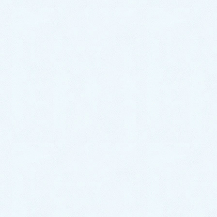
洋医学ですが、それぞれの病気に特有の対処法がある
ので、対処法が充分に確立できていない疾患も少なく
ないのが現状です。
一方の漢方医学は、発災後の被災地や火事場の焼け
跡をいかに早く復興させるか、ヒトの持っている健康
維持・回復機能の不足を補って、その機能を著しく高
めることができるので、西洋医学で治療法の不明な疾
患であっても、ヒトの健康維持・回復力に対して治療
をするので、あらゆる健康の不調に何らかの対応がで
きます。漢方医学には、火事の焼け跡の機能不全の復
興を促進するメディカル漢方（医療用漢方）と、火事
にならないように予防するプライマリケア漢方（薬局
漢方）があり、当院では、両方の漢方の利点を生かし
た診療を行っていますので、本年もどうぞ宜しくお願
い申し上げます。