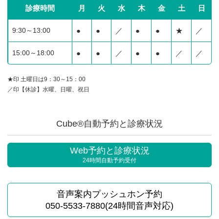
診療時間
月
火
水
木
金
土
日
9:30～13:00
●
●
／
●
●
★
／
15:00～18:00
●
●
／
●
●
／
／
★印 土曜日は9：30～15：00
／印【休診】水曜、日曜、祝日
Cube®自動予約と診療状況
Web予約と診療状況
24時間自動予約受付
音声案内プッシュホン予約
050-5533-7880(24時間音声対応)