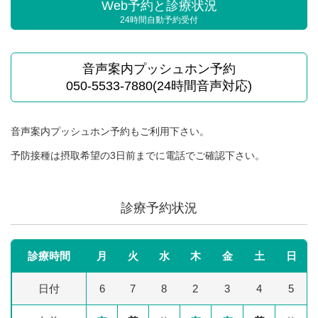
Web予約と診療状況
24時間自動予約受付
音声案内プッシュホン予約
050-5533-7880(24時間音声対応)
音声案内プッシュホン予約もご利用下さい。
予防接種は摂取希望の3日前までに電話でご確認下さい。
診療予約状況
診療時間
月
火
水
木
金
土
日
日付
6
7
8
2
3
4
5