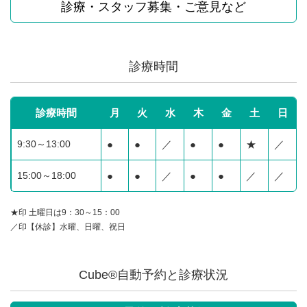
診療・スタッフ募集・ご意見など
診療時間
診療時間
月
火
水
木
金
土
日
9:30～13:00
●
●
／
●
●
★
／
15:00～18:00
●
●
／
●
●
／
／
★印 土曜日は9：30～15：00
／印【休診】水曜、日曜、祝日
Cube®自動予約と診療状況