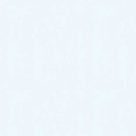
そして当院へ不妊症で来てくださる患者さんにも、妊
娠しやすくなる体質改善のアドバイスと漢方治療を続
けながら、最後の一手はコウノトリさんにお願いする
といいよ「困ったときの神だのみ」で、日本全国にあ
る地元の産土神（うぶすながみ）が、魂を霊界から連
れてきてくださって、赤ちゃんとして授けてくださる
そうだから、私達の産土神は筑波山だから、感謝して
正式参拝してみたら良いかもね。と話しています。
結果は、大谷翔平以上の打率で、筑波の神様の御神力
を実感して感謝する日々が、ずっと続いています。
漢方薬は、心身のバランスを整えて人を元気にしてく
れるものですが、さらに私達の産土神である筑波山か
らご神気をいただくと、元気に歓喜を足してくださる
ようなイメージで、ほんとうに幸せになれます。