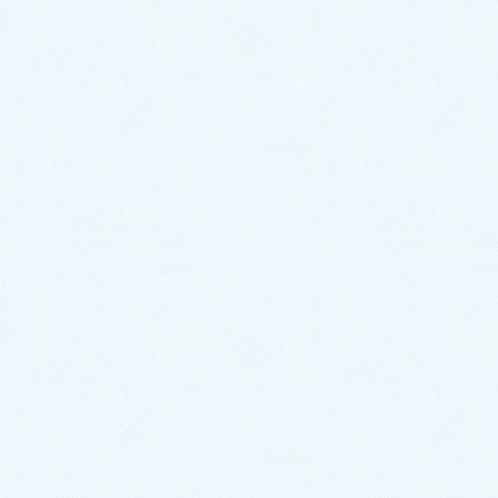
西の富士、東の筑波と並び称せられてきた筑波山が、
ゴールデン・ウィーク中にとても混んでいたとモーニ
ングショーで長時間、紹介されていました。筑波山
は、関東平野のヘソとも言われ、関東平野を一望に見
渡せて、自然が豊かで、柿やリンゴ、ミカン、栗、梨
と多くの果物が採れて、山紫水明と讃えられ、常陸風
土記や万葉集にも歌われた嬥歌（かがい）の森と呼ば
れ、日本三大歌垣の一つとされています。
太古より多くの若い男女が集う縁結びの神としても信