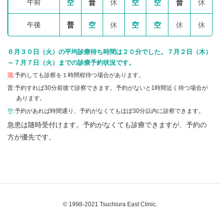
午前
空
普
休
空
空
普
休
午後
普
空
休
空
空
休
休
６月３０日（火）の平均診療待ち時間は２０分でした。７月２日（木）
～７月７日（火）までの診療予約状況です。
混
:予約しても診察を１時間程待つ場合があります。
普:予約すれば30分前後で診察できます。予約がないと1時間近く待つ場合が
あります。
空
:予約があれば時間通り、予約がなくてもほぼ30分以内に診察できます。
急患は随時受付けます。予約がなくても診療できますが、予約の
方が優先です。
© 1998-2021 Tsuchiura East Clinic.