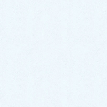
仰を集め、親鸞の東北巡業でも、しばらく麓に居を構
えたと言われ、絶大な神力を発揮する、素晴らしい神
様がいらっしゃるそうです。
私は二十歳の頃に、ある神主のおじいさんととても親
しくなり、「人は死んだらあの世に生まれ、生まれ変
わり死に変わりして、魂は生き続ける。さらに生まれ
も死にもしない神様が実在していて、親心で私達の魂
（たましい）を育（はぐく）んでくださっている。だ
から本当に困ったときは、人を頼らず神を頼れ。」と
教えていただきました。
その時以来、事ある毎に筑波山の神様を頼って、結婚
や就職、開業など、様々な相談や願いを投げかけて、
どんどん良い方へ導かれてきました。それらの体験か
ら、今では、神様が実在することを確信するようにな
りました。