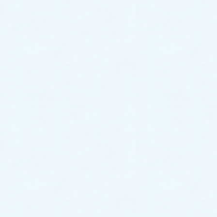
今年の初日の出は素晴らしかったですね。
日本の神道（日本人の普遍的な宗教性、日本人の心
のルーツ）では、時間も一年間の営みによって歳を取
り、穢（けが）れる、気が枯れると考えてきました。
『一年の計は元旦にあり』といって、新たな年神様
を迎え、初日の出と若水によって、昨年のけがれた時
間を反省・リフレッシュし、心身共に若返って、新た
な計画を立てて、よりいっそうの弥栄（いやさか、ま