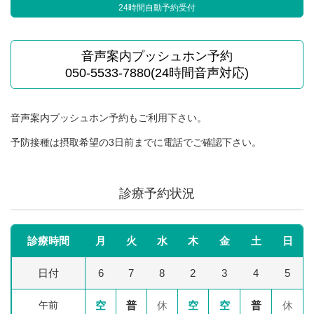
24時間自動予約受付
音声案内プッシュホン予約
050-5533-7880(24時間音声対応)
音声案内プッシュホン予約もご利用下さい。
予防接種は摂取希望の3日前までに電話でご確認下さい。
診療予約状況
診療時間
月
火
水
木
金
土
日
日付
6
7
8
2
3
4
5
午前
空
普
休
空
空
普
休