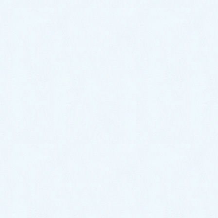
も、陰陽の運行によって明らかになる年なので、人類
が問題を先送りしてきた地球温暖化の影響が、益々激
しくなる可能性があります。健康にも影響が大きいの
で、漢方でも何でも使って、一緒に乗り切っていきま
しょうね。
各地で起きている悲惨な戦争も、影に隠れた様々な
問題の先送りから、陽に転じて起きてきた事なので、
益々激しくなるかもしれません。問題の本質が全世界
的に明らかになって、早く鎮静化できると良いです
ね。 日本の政治も、昨年末から陰に隠していた問
題が表面化しています。
すべて漢方の東洋哲学的にみれば、常に陰陽は消長
と循環を繰り返しているので、良いことは更に発展さ
せる精進努力を怠らず、悪いことは『治未病』の法則
で、できるだけ早く対処していくことによって、早く