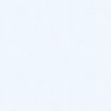
冷邪にやられ、胃腸が冷えると下痢軟便が頻回に起き
るようになったりして、そのまま秋を迎えると、慢性
疲労状態になり、特に秋の寒冷刺激が背中を冷やして
喘息や呼吸器系の不調を起こしやすくなります。
9月に入ってからも、今現在、コロナのCOVID-19ウ
イルスやインフルエンザAウイルスが猛威を振るって
いて、COVID-19後遺症で呼吸器系や嗅覚系、神経系
の不調をうったえて来院される方も増えています。
漢方薬で、夏の弱った体調を整えていれば、秋に悪
化しやすい慢性疲労や呼吸器系の不調を軽減できます
し、コロナの後遺症にも漢方薬で対応可能です。ま
た、秋の花粉症もそろそろ始まっています。いつでも
気軽にご相談くださいね。
カテゴリー
今月の院長からのメッセージ