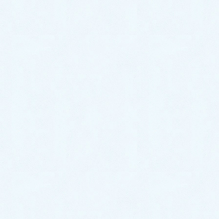
気象庁の予報では9月の関東甲信地方は平年より
も、気温が高くて厳しい残暑が続くそうです。また秋
雨前線や台風により降水量が多く日照時間が短くなる
そうです。
真夏の暑邪と湿邪によってサウナ状態で発汗しすぎ
ると疲れやすくなり、さらに冷房や冷飲食によって寒