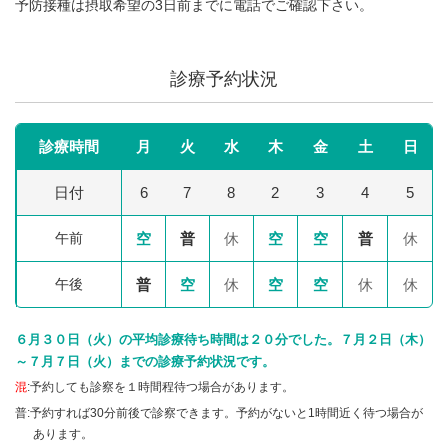
予防接種は摂取希望の3日前までに電話でご確認下さい。
診療予約状況
診療時間
月
火
水
木
金
土
日
日付
6
7
8
2
3
4
5
午前
空
普
休
空
空
普
休
午後
普
空
休
空
空
休
休
６月３０日（火）の平均診療待ち時間は２０分でした。７月２日（木）
～７月７日（火）までの診療予約状況です。
混
:予約しても診察を１時間程待つ場合があります。
普:予約すれば30分前後で診察できます。予約がないと1時間近く待つ場合が
あります。