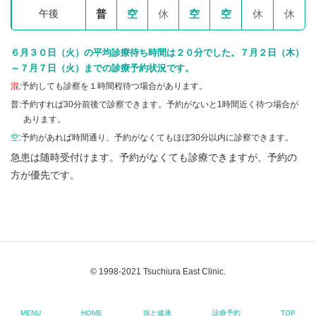
午後
普
空
休
空
空
休
休
６月３０日（火）の平均診療待ち時間は２０分でした。７月２日（木）
～７月７日（火）までの診療予約状況です。
混
:予約しても診察を１時間程待つ場合があります。
普:予約すれば30分前後で診察できます。予約がないと1時間近く待つ場合が
あります。
空
:予約があれば時間通り、予約がなくてもほぼ30分以内に診察できます。
急患は随時受付けます。予約がなくても診療できますが、予約の
方が優先です。
© 1998-2021 Tsuchiura East Clinic.
MENU
HOME
病と健康
診療予約
TOP