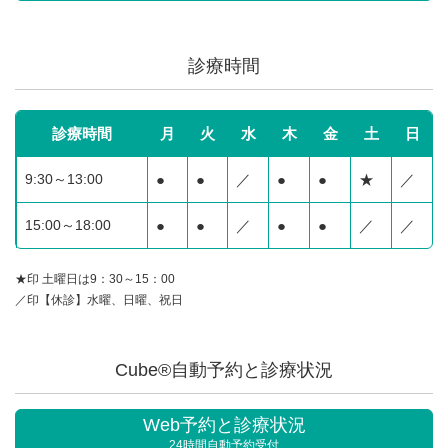
診療時間
診療時間
月
火
水
木
金
土
日
9:30～13:00
●
●
／
●
●
★
／
15:00～18:00
●
●
／
●
●
／
／
★印 土曜日は9：30～15：00
／印【休診】水曜、日曜、祝日
Cube®自動予約と診療状況
Web予約と診療状況
24時間自動予約受付