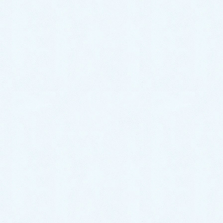
漢方薬には、神経化学的に、セロトニ
ン、オキシトシン、ドパミンに作用す
る漢方薬があり、さらにシナプス形成
不全を改善できる脳内エストロゲンの
増加作用の期待できる漢方薬も発見さ
れています。それらを駆使して、でき
るだけ早期に、脳発達を促す漢方薬を
飲んで頂いています。
実際に、その発達の改善効果を、昨年
（2024年）の日本東洋医学会学術総
会で、シンポジストに招かれて、発表
させて頂いたところです。
さらに、漢方専門医の立場から、漢方
薬は「治未病」といって、病気になる
前から体質改善できるものです。つま
り子どもの様々な体質改善に使用でき
る「お薬」です。西洋薬は病気を除く