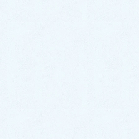
のように考えている人にとって、投薬
治療には、違和感を覚えるのは当然だ
と思います。
私は、小児神経科医として、また漢方
専門医として、両方の立場から、ベス
トな治療法を提案したいと考えていま
す。
まず、小児神経科医としては、ASD
は、遺伝要因四割、環境要因六割によ
る大脳の神経系、シナプス接続の形成
不全があり、その結果として、神経形
態学的には、前頭前野の機能不全、大
脳辺縁系の情動機能不全があります。
神経化学的レベルからみれば、セロト
ニン神経、オキシトシン神経、ドパミ
ン神経の成熟遅延があります。