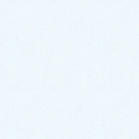
ために作られたものであり、体質改善
の為に作られた西洋薬という概念その
ものがありません。
この概念の違いが分からずに、子ども
に薬を飲ませていいのかとと尋ねられ
ても、答えようがありません。他人に
何と言われようと、漢方薬の力を信じ
て、服薬継続してください。数年で、
飲まなかった神経発達症の子との差が
ハッキリすると思いますよ。