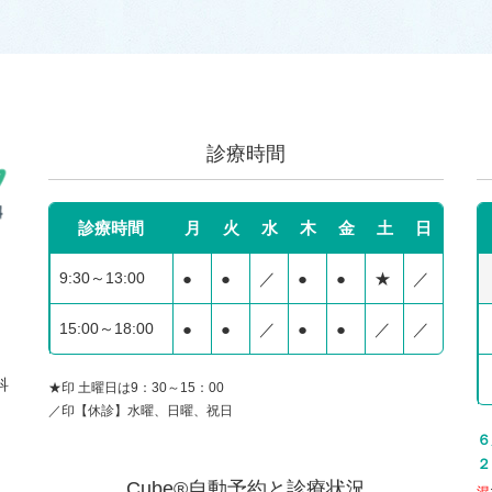
診療時間
診療時間
月
火
水
木
金
土
日
9:30～13:00
●
●
／
●
●
★
／
15:00～18:00
●
●
／
●
●
／
／
科
★印 土曜日は9：30～15：00
／印【休診】水曜、日曜、祝日
６
２
Cube®自動予約と診療状況