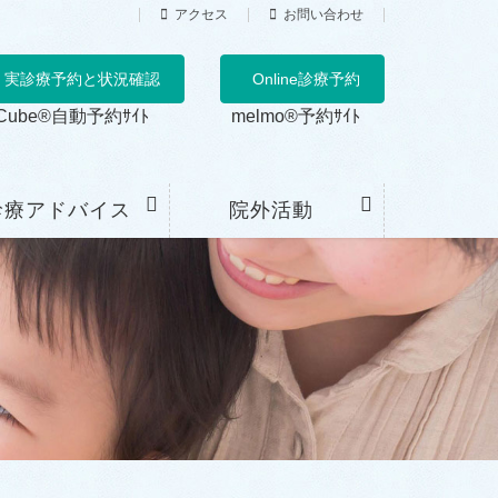
アクセス
お問い合わせ
実診療予約と状況確認
Online診療予約
Cube®自動予約ｻｲﾄ
melmo®予約ｻｲﾄ
診療アドバイス
院外活動