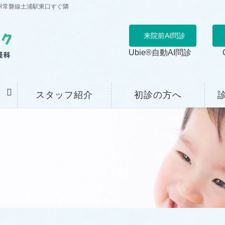
R常磐線土浦駅東口すぐ隣
来院前AI問診
Ubie®自動AI問診
スタッフ紹介
初診の方へ