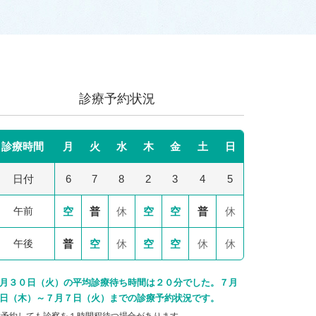
診療予約状況
診療時間
月
火
水
木
金
土
日
日付
6
7
8
2
3
4
5
午前
空
普
休
空
空
普
休
午後
普
空
休
空
空
休
休
月３０日（火）の平均診療待ち時間は２０分でした。７月
日（木）～７月７日（火）までの診療予約状況です。