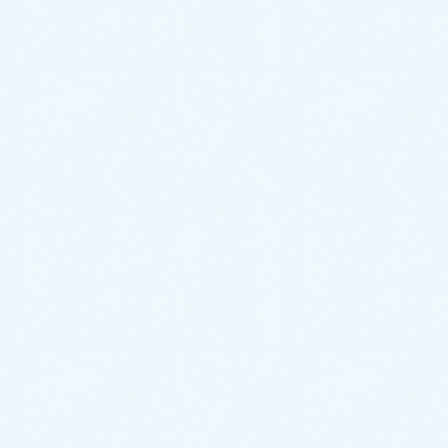
T.Kawa****
ゲスト
今までとても苦しんできて、
その姿を散々見てきた先生が、
ステロイドを出してるとは思いませんでした。
私は先生を信じていたから
頑張って塗っていました。
今回の事で本当に信用出来ないと痛感しました。
今まで、お世話になったことは忘れませんが、
これからは別の先生に治してもらいます。
今まで、ありがとうございました。
今後は通院することはもうありません。
2022/7/2
#12923
返信