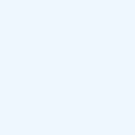
トピック
HOME
フォーラム
医療コミュニケーションフォーラム
今まで、ありがとうございました。
このトピックには3件の返信、2人の参加者があり、最後に
けんご
（院長）
により
4年前
に更新されました。
4件の投稿を表示中 - 1 - 4件目 (全4件中)
投稿
投稿者
2022/7/2
#12914
返信