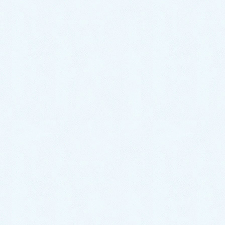
ゲスト
お忙しい中お返事頂き、ありがとうございます。
リバウンドが無いと仰っていましたが、
今リバウンドが起きています。
額は割れ、首は黒ずみ皮が向け、
手は全部の皮が生え変わろうと熱く酷く痛く、
手が使えません。
耳からは液体か出ていますが、
こんな姿では何処へも行けません。
凄く辛いです。医師の言うことを聞いて
こんな姿になってしまい、今年も何もできずに
終わってしまいます。
凄く悔しい気持ちです。
何のために産まれてきたのだろうと