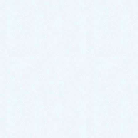
けんご（院長）
キーマスター
御連絡いただき、ありがとうございます。
今までステロイド軟膏を使用しない治療を希望された
ため、
ステロイドを全く使用せず、漢方の甘草成分の入った
軟膏を中心にして、
漢方薬の内服を工夫しながら、ご希望通りに治療を継
続して参りました。
ただし、今回の酷い広汎性膿痂疹で膿汁が垂れている
様な状況では、すぐに入院しても良い状況でしたの
で、
一刻も早く治さないと重症化する可能性があったた
め、抗生剤軟膏であるクロマイP軟膏を使用しまし