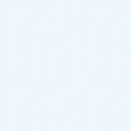
やはり、漢方薬で現状を少しでも改善された方が良い
かと思いましたので、宛先を指定しない漢方診療科へ
の紹介状を作成致しました。明日、月曜日に速達で東
京のご住所へお送り致しますが、
紹介状が届くのを待たなくても早く受診された方が良
いと思います。
紹介状は後から提出されてもだいじょうぶですから。
都内には漢方専門医が大勢いますから、良い医師に巡
り会えると良いですね。
現状が少しでもよくなられることをお祈り申し上げま
す。
投稿
投稿者
4件の投稿を表示中 - 1 - 4件目 (全4件中)
返信先: 今まで、ありがとうございま
した。で#13053に返信