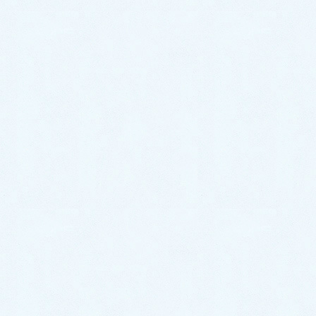
た。
この軟膏1ｇ中に、プレドニゾロン3ｍｇが含まれて
いることは知っていますが、この軟膏は、皮膚感染以
外には使用しないため、かつ含まれるステロイドは市
販のステロイドの中で最下位の最も弱いステロイドで
あり、本来、ステロイドは重症感染の時に、自分の体
内で大量に分泌される抗炎症、抗ショックホルモンな
ので、急性期の炎症を鎮める必要性があると判断して
処方しました。
急性期の短期使用であれば、体内で分泌されるステロ
イドホルモンとほぼ同等の濃度、効力になるレベルで
したから、今後のアトピー性皮膚炎の治療には問題無
いものと今でも考えております。
騙して、ステロイド治療を継続するつもりなど、全く
ありませんでした。ご理解頂けますでしょうか。