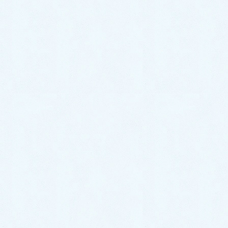
ステロイド離脱徴候が酷くてお辛いとのこと、大変な
ご様子は充分に理解できます。
いままで頭痛などに耐えながら抗けいれん剤を減量し
て中止できたこと、アトピー性皮膚炎にも当初から漢
方主体で診療して、脱ステロイドがお辛かったことな
ど、20年以上当院に通い続けてくださった経過を思
うと、今回の5月からの皮膚の悪化が本当に残念でな
りません。
藤澤皮膚科の治療内容について、藤澤先生から紹介状
の御返事をいただき確認いたしました。浸出液が出
て、皮膚発赤掻痒が強いのであれば、越婢加朮湯に梔
子柏皮湯で急性増悪の症状を軽減できるかも知れない
と、スタッフを通して先日お伝えさせて戴きました
が、当院には通院したくないと言うお気持ちもよくわ
かりました。