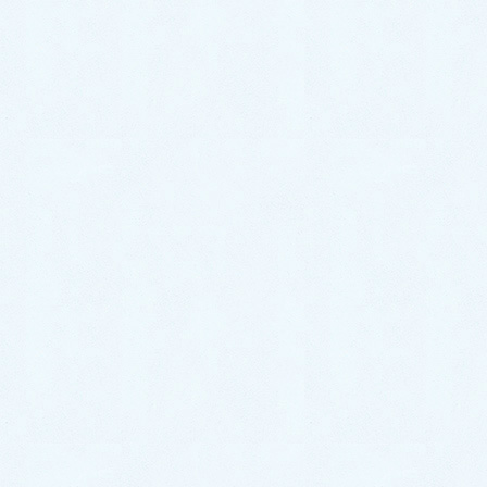
明確に伝えたら、クロマイPを塗ってもらえず、さら
に悪化する可能性が高かったため、使用したもので
す。
今となっては、事前にお話ししておいた方が良かった
のかも知れません。誠に申し訳ございませんでした。
今回の紹介先であるステロイドを使用しない練馬区の
藤澤皮膚科は、藤澤院長の書籍をネット購入して確認
してから、当院から紹介させていただきました。今後
は、藤澤先生の下でアトピーがよくなることを祈念し
ております。
御連絡いただき、本当に、ありがとうございました。
2022/7/10
#13053
返信
T.Kawa****