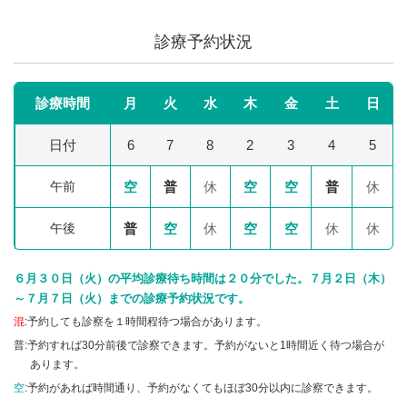
診療予約状況
診療時間
月
火
水
木
金
土
日
日付
6
7
8
2
3
4
5
午前
空
普
休
空
空
普
休
午後
普
空
休
空
空
休
休
６月３０日（火）の平均診療待ち時間は２０分でした。７月２日（木）
～７月７日（火）までの診療予約状況です。
混
:予約しても診察を１時間程待つ場合があります。
普:予約すれば30分前後で診察できます。予約がないと1時間近く待つ場合が
あります。
空
:予約があれば時間通り、予約がなくてもほぼ30分以内に診察できます。