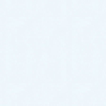
自分を責めてきました。
頭の薬を抜く時は本当に辛く苦しみ、
最後に残ったのは皮膚でした。
眼鏡だと分かった時は何度も気付いてたのに
頭の薬を抜く時と重なり忘れてしまっていた事、
昨年も気付いたのに職場での嫌がらせが多く、
日常に埋もれてしまいました。
先生、こんなに辛いんですね。
長年信じてきたことを失う事が
2022/7/10
#13060
返信
けんご（院長）
キーマスター
追加のご連絡を戴き、ありがとうございました。